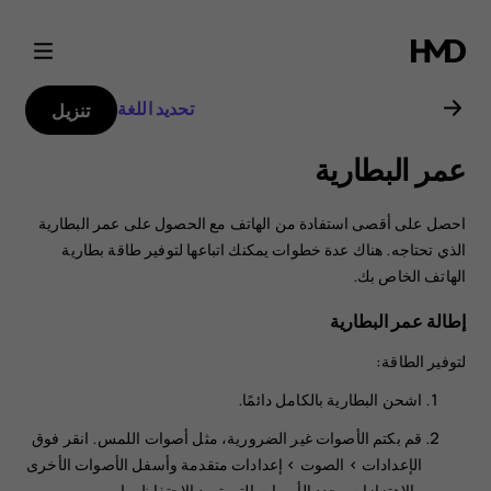
دليل
مستخدم
تحديد اللغة
تنزيل
هاتف
عمر البطارية
Nokia
احصل على أقصى استفادة من الهاتف مع الحصول على عمر البطارية
3.4
الذي تحتاجه. هناك عدة خطوات يمكنك اتباعها لتوفير طاقة بطارية
الهاتف الخاص بك.
إطالة عمر البطارية
لتوفير الطاقة:
اشحن البطارية بالكامل دائمًا.
قم بكتم الأصوات غير الضرورية، مثل أصوات اللمس. انقر فوق
>
الصوت
>
إعدادات متقدمة
وأسفل
الأصوات الأخرى
والاهتزازات
، حدد الأصوات التي تريد الاحتفاظ بها.