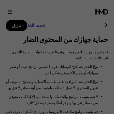
دليل
مستخدم
تحديد اللغة
تنزيل
Nokia
حماية جهازك من المحتوى الضار
3310
قد يتعرض جهازك للفيروسات وغيرها من المحتويات الضارة الأخرى.
3G
‏‫اتخذ الاحتياطات التالية:
توخّ الحذر عند فتح الرسائل. ‏‫فربما تتضمن برامج خبيثة أو تضر
بجهازك أو جهاز الكمبيوتر بشكل آخر.‬
توخّ الحذر عند الموافقة على طلبات الاتصال أو تصفح الإنترنت أو
تنزيل المحتوى. لا تقبل اتصالات بلوتوث من أية مصادر لا تثق بها.
لا تقم بتثبيت البرامج والخدمات واستخدامها إلا إذا كانت متوفرة
من مصادر تثق بها وتوفر أمانًا وحماية بشكل كافٍ.‬
قم بتثبيت برامج مكافحة الفيروسات وبرامج الأمان الأخرى على