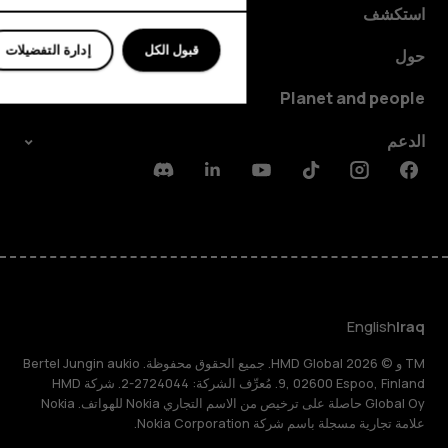
استكشف
قبول الكل
إدارة التفضيلات
حول
Planet and people
الدعم
Discord
Linkedin
Youtube
Tiktok
Instagram
Facebook
English
Iraq
TM و © 2026 HMD Global. جميع الحقوق محفوظة. Bertel Jungin aukio
9, 02600 Espoo, Finland. مُعرِّف الشركة: 2724044-2. شركة HMD
Global Oy حاصلة على ترخيص من الاسم التجاري Nokia للهواتف. Nokia
علامة تجارية مسجلة باسم شركة Nokia Corporation.