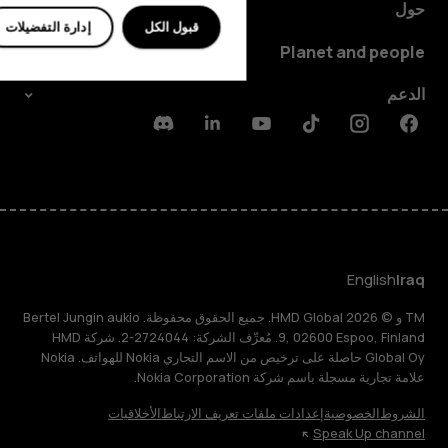
حول
قبول الكل
إدارة التفضيلات
Planet and people
الدعم
Discord
Linkedin
Youtube
Tiktok
Instagram
Facebook
English
Iraq
TM و © 2026 HMD Global. جميع الحقوق محفوظة. Bertel Jungin aukio
9, 02600 Espoo, Finland. مُعرِّف الشركة: 2724044-2. شركة HMD
Global Oy حاصلة على ترخيص من الاسم التجاري Nokia للهواتف. Nokia
علامة تجارية مسجلة باسم شركة Nokia Corporation.
الشروط
الخصوصية
إعدادات ملفات تعريف الارتباط
الأخلاقيات
Speak Up channel