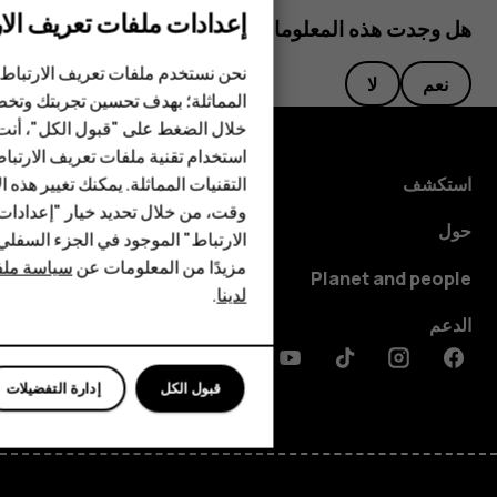
إعدادات ملفات تعريف الار
هل وجدت هذه المعلومات مفيدة؟
الهواتف الذكية
نحن نستخدم ملفات تعريف الارتباط 
نعم
لا
المماثلة؛ بهدف تحسين تجربتك وتخص
الهواتف المميزة
خلال الضغط على "قبول الكل"، أنت
استخدام تقنية ملفات تعريف الارتبا
HMD Terra M
التقنيات المماثلة. يمكنك تغيير هذه 
استكشف
HMD DUB
وقت، من خلال تحديد خيار "إعدادا
حول
الارتباط" الموجود في الجزء السفل
HMD Watch
مزيدًا من المعلومات عن
سياسة ملفا
Planet and people
لدينا
.
للأعمال
الدعم
Discord
Linkedin
Youtube
Tiktok
Instagram
Facebook
قبول الكل
إدارة التفضيلات