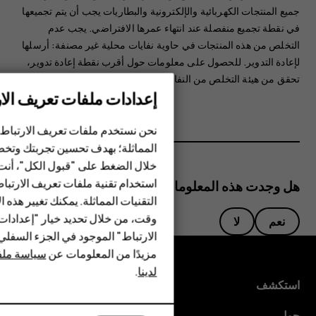
جميع المنتجات الكهربائية والإلكترونية والبطاريات يجب أن يتم تجميعها
في نقطة تجميع منفصلة عند انتهاء عمرها الافتراضي. يجب عدم
التخلص من هذه المنتجات في حاوية نفايات محلية غير مصنفة: أرسلها
لإعادة التدوير. للحصول على معلومات حول أقرب نقطة إعادة تدوير،
تحقق من هيئة التخلص من النفايات المحلية لديك.
إعدادات ملفات تعريف الار
الهواتف الذكية
نحن نستخدم ملفات تعريف الارتباط 
المماثلة؛ بهدف تحسين تجربتك وتخص
الهواتف المميزة
خلال الضغط على "قبول الكل"، أنت
استخدام تقنية ملفات تعريف الارتبا
HMD Terra M
هل وجدت هذه المعلومات مفيدة؟
التقنيات المماثلة. يمكنك تغيير هذه 
HMD DUB
وقت، من خلال تحديد خيار "إعدادا
نعم
لا
الارتباط" الموجود في الجزء السفل
HMD Watch
مزيدًا من المعلومات عن
سياسة ملفا
لدينا
.
للأعمال
استكشف
حول