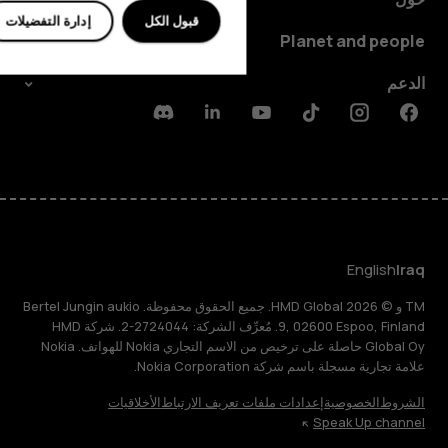
قبول الكل
إدارة التفضيلات
Planet and people
الدعم
Discord
Linkedin
Youtube
Tiktok
Instagram
Facebook
English
Iraq
TM و © 2026 HMD Global. جميع الحقوق محفوظة. Bertel Jungin aukio
9, 02600 Espoo, Finland. مُعرِّف الشركة: 2724044-2. شركة HMD
Global Oy حاصلة على ترخيص من الاسم التجاري Nokia للهواتف. Nokia
علامة تجارية مسجلة باسم شركة Nokia Corporation.
الشروط
الخصوصية
إعدادات ملفات تعريف الارتباط
الأخلاقيات
Speak Up channel