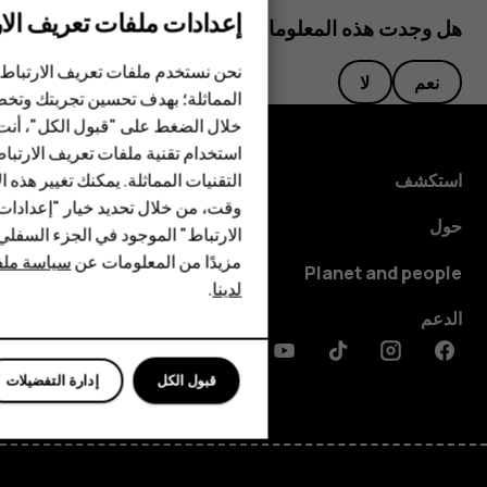
إعدادات ملفات تعريف الار
هل وجدت هذه المعلومات مفيدة؟
الهواتف الذكية
نحن نستخدم ملفات تعريف الارتباط 
نعم
لا
المماثلة؛ بهدف تحسين تجربتك وتخص
الهواتف المميزة
خلال الضغط على "قبول الكل"، أنت
استخدام تقنية ملفات تعريف الارتبا
HMD Terra M
التقنيات المماثلة. يمكنك تغيير هذه 
استكشف
HMD DUB
وقت، من خلال تحديد خيار "إعدادا
حول
الارتباط" الموجود في الجزء السفل
HMD Watch
مزيدًا من المعلومات عن
سياسة ملفا
Planet and people
لدينا
.
للأعمال
الدعم
Discord
Linkedin
Youtube
Tiktok
Instagram
Facebook
قبول الكل
إدارة التفضيلات