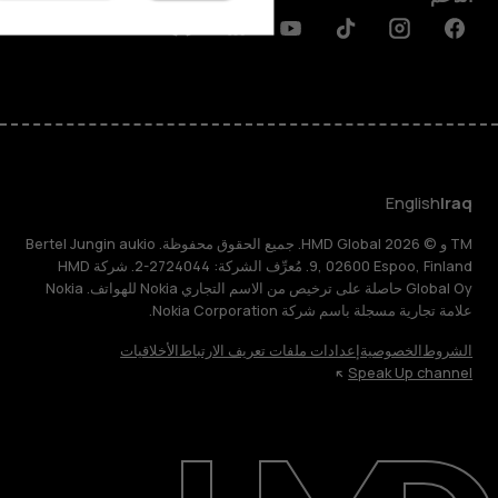
Discord
Linkedin
Youtube
Tiktok
Instagram
Facebook
English
Iraq
TM و © 2026 HMD Global. جميع الحقوق محفوظة. Bertel Jungin aukio
9, 02600 Espoo, Finland. مُعرِّف الشركة: 2724044-2. شركة HMD
Global Oy حاصلة على ترخيص من الاسم التجاري Nokia للهواتف. Nokia
علامة تجارية مسجلة باسم شركة Nokia Corporation.
الشروط
الخصوصية
إعدادات ملفات تعريف الارتباط
الأخلاقيات
Speak Up channel
حول