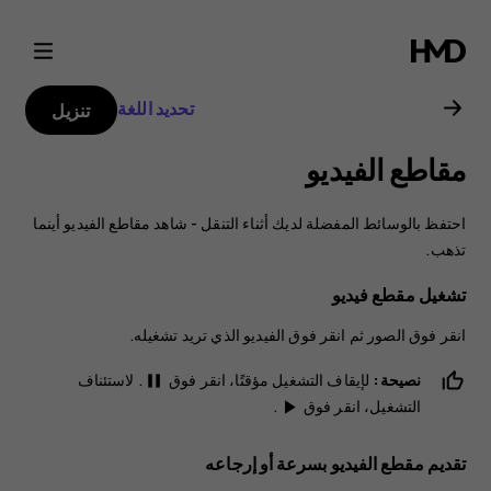
دليل
مستخدم
تحديد اللغة
تنزيل
Nokia
مقاطع الفيديو
6
احتفظ بالوسائط المفضلة لديك أثناء التنقل - شاهد مقاطع الفيديو أينما
تذهب.
تشغيل مقطع فيديو
انقر فوق
الصور
ثم انقر فوق الفيديو الذي تريد تشغيله.
نصيحة:
لإيقاف التشغيل مؤقتًا، انقر فوق
. لاستئناف
pause
التشغيل، انقر فوق
.
play_arrow
تقديم مقطع الفيديو بسرعة أو إرجاعه