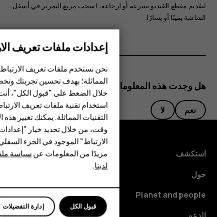
لتقديم مقطع الفيديو بسرعة أو إرجاعه، اسحب مربع التمرير في أسفل
الشاشة يمينًا أو يسارًا.
إعدادات ملفات تعريف الار
الهواتف الذكية
نحن نستخدم ملفات تعريف الارتباط 
المماثلة؛ بهدف تحسين تجربتك وتخص
هل وجدت هذه المعلومات مفيدة؟
الهواتف المميزة
خلال الضغط على "قبول الكل"، أنت
استخدام تقنية ملفات تعريف الارتبا
HMD Terra M
نعم
لا
التقنيات المماثلة. يمكنك تغيير هذه 
HMD DUB
وقت، من خلال تحديد خيار "إعدادا
الارتباط" الموجود في الجزء السفل
HMD Watch
مزيدًا من المعلومات عن
سياسة ملفا
استكشف
لدينا
.
للأعمال
حول
Planet and people
قبول الكل
إدارة التفضيلات
الدعم