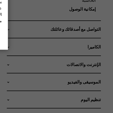
الحاسبة
نح
عل
إمكانية الوصول
ال
مز
التواصل مع أصدقائك وعائلتك
الكاميرا
الإنترنت والاتصالات
الموسيقى والفيديو
تنظيم اليوم