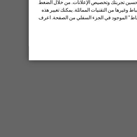
 تحسين تجربتك وتخصيص الإعلانات. من خلال الضغط
ط وغيرها من التقنيات المماثلة. يمكنك تغيير هذه
تباط" الموجود في الجزء السفلي من الصفحة. اعرف