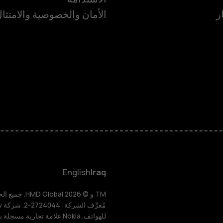
ر
الأمان والخصوصية والامتثا
الهواتف الذكية
الهواتف المميز
HMD Terra M
HMD DUB
English
Iraq
HMD Watch
للهواتف. Nokia علامة تجارية مسجلة باسم شركة Nokia Corporation.