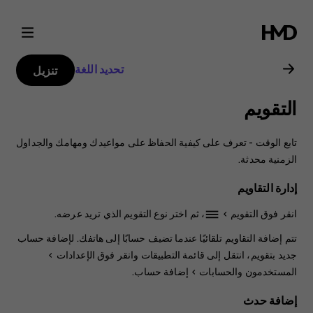
Nokia
7
تحديد اللغة
تنزيل
Plus
التقويم
user
تابع الوقت - تعرف على كيفية الحفاظ على مواعيدك ومهامك والجداول
guide
الزمنية محدثة.
إدارة التقاويم
انقر فوق
التقويم
>
، ثم اختر نوع التقويم الذي تريد عرضه.
dehaze
تتم إضافة التقاويم تلقائيًا عندما تضيف حسابًا إلى هاتفك. لإضافة حساب
جديد بتقويم، انتقل إلى ‏قائمة التطبيقات وانقر فوق
الإعدادات
>
المستخدمون والحسابات
>
إضافة حساب
.
إضافة حدث