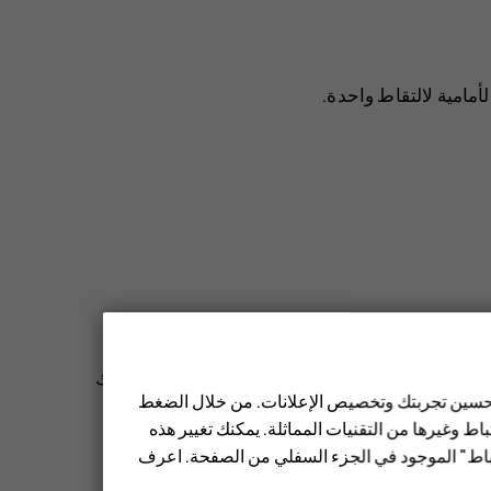
أمامية لالتقاط واحدة.
شاشة عرض منقسمة باستخدام كاميرا الهاتف. بإمكانك
 تحسين تجربتك وتخصيص الإعلانات. من خلال الضغط
اته.
ط وغيرها من التقنيات المماثلة. يمكنك تغيير هذه
تباط" الموجود في الجزء السفلي من الصفحة. اعرف