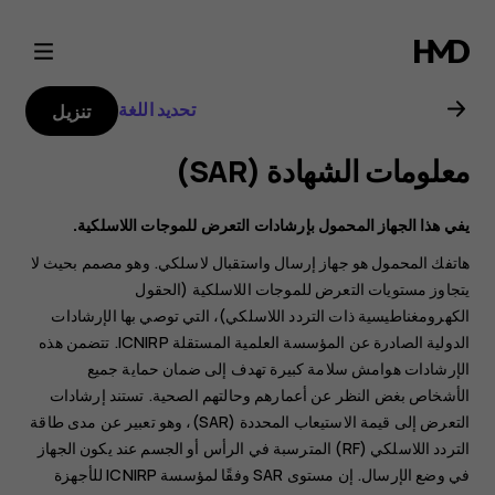
Nokia
7
تحديد اللغة
تنزيل
Plus
معلومات الشهادة (SAR‏)
user
يفي هذا الجهاز المحمول بإرشادات التعرض للموجات اللاسلكية.
guide
هاتفك المحمول هو جهاز إرسال واستقبال لاسلكي. وهو مصمم بحيث لا
يتجاوز مستويات التعرض للموجات اللاسلكية (الحقول
الكهرومغناطيسية ذات التردد اللاسلكي)، التي توصي بها الإرشادات
الدولية الصادرة عن المؤسسة العلمية المستقلة ICNIRP. تتضمن هذه
الإرشادات هوامش سلامة كبيرة تهدف إلى ضمان حماية جميع
الأشخاص بغض النظر عن أعمارهم وحالتهم الصحية. تستند إرشادات
التعرض إلى قيمة الاستيعاب المحددة (SAR)، وهو تعبير عن مدى طاقة
التردد اللاسلكي (RF) المترسبة في الرأس أو الجسم عند يكون الجهاز
في وضع الإرسال. إن مستوى SAR وفقًا لمؤسسة ICNIRP للأجهزة