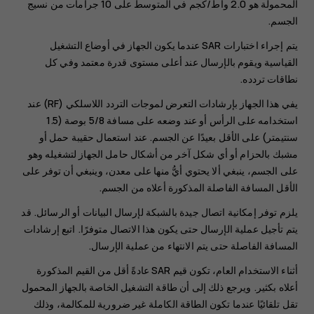
المحمولة هو 2.0 واط/كجم في المتوسط على 10 جرامات من نسيج
الجسم.
يتم إجراء اختبارات SAR عندما يكون الجهاز في أوضاع التشغيل
القياسية ويقوم بالإرسال عند أعلى مستوى قدرة معتمد وفي كل
نطاقات تردده.
يفي هذا الجهاز بإرشادات التعرض لموجات التردد اللاسلكي (RF) عند
استخدامه على الرأس أو عند وضعه على مسافة 5/8 بوصة (1.5
سنتيمتر) على الأقل بعيدًا عن الجسم. عند استعمال حقيبة حمل أو
مشبك بالحزام أو أي شكل آخر من أشكال حامل الجهاز لتشغيله وهو
على الجسم، ينبغي ألا يحتوي أيُّ منها على معدن، وينبغي أن توفر على
الأقل المسافة الفاصلة المذكورة أعلاه من الجسم.
يلزم توفر إمكانية اتصال جيدة بالشبكة لإرسال البيانات أو الرسائل. قد
يتم تأجيل عملية الإرسال حتى يكون هذا الاتصال متوفرًا. اتبع إرشادات
المسافة الفاصلة حتى يتم الانتهاء من عملية الإرسال.
أثناء الاستخدام العام، تكون قيم SAR عادةً أقل من القيم المذكورة
أعلاه بكثير. ويرجع ذلك إلى أن طاقة التشغيل الخاصة بالجهاز المحمول
تقل تلقائيًا عندما تكون الطاقة الكاملة غير ضرورية للمكالمة، وذلك