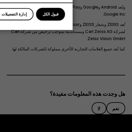
وتُعد Android وGoogle وGoogle Play علامات تجارية خاصة بشركة
Google Inc.
قبول الكل
إدارة التفضيلات
تُعد ZEISS وشعار ZEISS وTessar وT*‎ علامات تجارية مسجلة
لشركة Carl Zeiss AG ومستخدمة بموجب ترخيص من شركة Carl
Zeiss Vision GmbH.
كما تُعد جميع العلامات التجارية الأخرى مملوكة للشركات المالكة لها.
هل وجدت هذه المعلومات مفيدة؟
نعم
لا