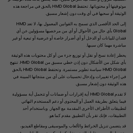
موثوقيتها أو محتوياتها. تحتفظ HMD Global بالحق في مراجعة هذه
الوثيقة أو سحبها في أي وقت دون إشعار مسبق.
إلى الحد الأقصى الذي تسمح به القوانين المعمول بها، لا تعد HMD
Global بأي حال من الأحوال أو أي من مرخصيها مسؤولين عن أي
فقدان للبيانات أو الدخل أو أي أضرار خاصة أو عرضية أو تبعية أو غير
مباشرة مهما كان سببها.
يحظر إعادة نسخ أو نقل أو توزيع جزء من أو كل محتويات هذه الوثيقة
بأي شكل من الأشكال دون إذن خطي مسبق من HMD Global. تنتهج
HMD Global سياسة تطوير مستمرة. وتحتفظ HMD Global بالحق
في إجراء تغييرات وإدخال تحسينات على أي من منتجاتها المبينة في
هذه الوثيقة دون إشعار مسبق.
لا تقدم HMD Global أية إقرارات أو ضمانات أو تتحمل أية مسؤولية
فيما يتعلق بطريقة العمل أو المحتوى أو دعم المستخدم النهائي
لتطبيقات الأطراف الأخرى المقدمة مع الجهاز. وباستخدام أحد
التطبيقات، فإنك تقر بأن التطبيق مقدم كما هو.
قد يتضمن تنزيل الخرائط والألعاب والموسيقى ومقاطع الفيديو،
وتحميل الصور ومقاطع الفيديو نقل كميات كبيرة من البيانات. وقد