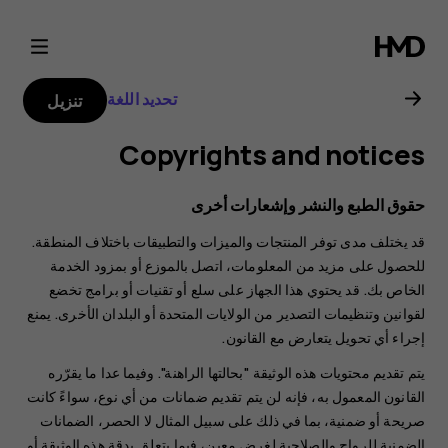
Nokia
7
تحديد اللغة
تنزيل
Plus
Copyrights and notices
user
حقوق الطبع والنشر وإشعارات أخرى
guide
قد يختلف مدى توفر المنتجات والميزات والتطبيقات باختلاف المنطقة.
للحصول على مزيد من المعلومات، اتصل بالموزع أو بمزود الخدمة
الخاص بك. قد يحتوي هذا الجهاز على سلع أو تقنيات أو برامج تخضع
لقوانين وتنظيمات التصدير من الولايات المتحدة أو البلدان الأخرى. يمنع
إجراء أي تحويل يتعارض مع القانون.
يتم تقديم محتويات هذه الوثيقة "بحالتها الراهنة". وفيما عدا ما يقرّره
القانون المعمول به، فإنه لن يتم تقديم ضمانات من أي نوع، سواءً كانت
صريحة أو ضمنية، بما في ذلك على سبيل المثال لا الحصر، الضمانات
الضمنية للرواج والصلاحية لغرض معين، فيما يتعلق بدقة هذه الوثيقة أو