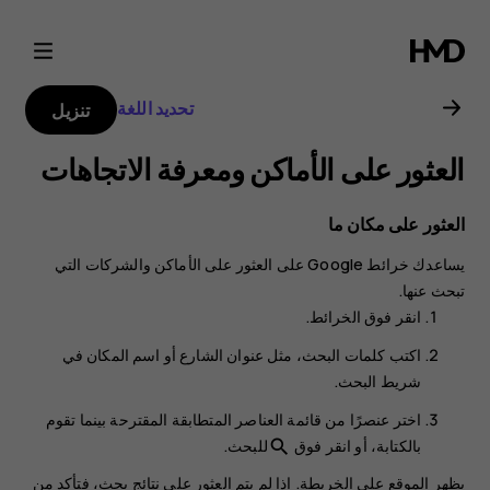
Nokia
7
تحديد اللغة
تنزيل
Plus
العثور على الأماكن ومعرفة الاتجاهات
user
العثور على مكان ما
guide
يساعدك
خرائط Google
على العثور على الأماكن والشركات التي
تبحث عنها.
انقر فوق
الخرائط
.
اكتب كلمات البحث، مثل عنوان الشارع أو اسم المكان في
شريط البحث.
اختر عنصرًا من قائمة العناصر المتطابقة المقترحة بينما تقوم
بالكتابة، أو انقر فوق
للبحث.
search
يظهر الموقع على الخريطة. إذا لم يتم العثور على نتائج بحث، فتأكد من