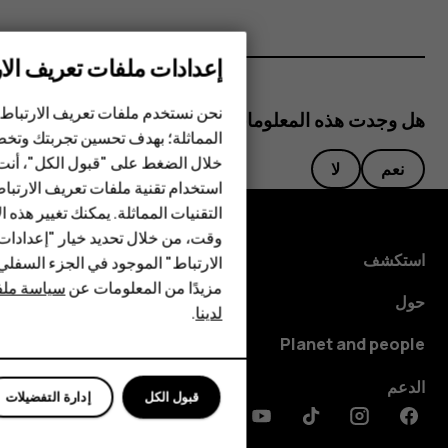
إعدادات ملفات تعريف الار
الهواتف الذكية
نحن نستخدم ملفات تعريف الارتباط 
هل وجدت هذه المعلومات مفيدة؟
المماثلة؛ بهدف تحسين تجربتك وتخص
الهواتف المميزة
خلال الضغط على "قبول الكل"، أنت
نعم
لا
استخدام تقنية ملفات تعريف الارتبا
HMD Terra M
التقنيات المماثلة. يمكنك تغيير هذه 
HMD DUB
وقت، من خلال تحديد خيار "إعدادا
استكشف
الارتباط" الموجود في الجزء السفل
HMD Watch
مزيدًا من المعلومات عن
سياسة ملفا
حول
لدينا
.
للأعمال
Planet and people
الدعم
قبول الكل
إدارة التفضيلات
Discord
Linkedin
Youtube
Tiktok
Instagram
Facebook