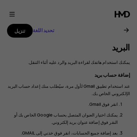
Nokia
7
تحديد اللغة
تنزيل
Plus
البريد
user
يمكنك استخدام هاتفك لقراءة البريد والرد عليه أثناء التنقل.
guide
إضافة حساب بريد
عند استخدام تطبيق Gmail لأول مرة، سيُطلب منك إعداد حساب البريد
الإلكتروني الخاص بك.
انقر فوق
Gmail
.
يمكنك اختيار العنوان المتصل بحساب Google الخاص بك أو
النقر فوق
إضافة عنوان بريد إلكتروني
.
بعد إضافة جميع الحسابات، انقر فوق
خذني إلى GMAIL‎
.