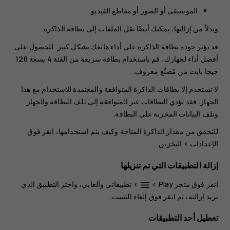
الموسيقى أو الصور أو مقاطع الفيديو
وبدلاً من إزالتها، يمكنك أيضًا نقل الملفات إلى بطاقة الذاكرة.
قد تؤثر جودة بطاقة الذاكرة على أداء هاتفك بشكل كبير. للحصول على
أفضل أداء لجهازك، قم باستخدام بطاقة سريعة من الفئة 4 بسعة 128
جيجا بايت من مُصنِّع معروف.
لا تستخدم إلا بطاقات الذاكرة المتوافقة والمعتمدة للاستخدام مع هذا
الجهاز. فقد تؤدي البطاقات غير المتوافقة إلى تلف البطاقة والجهاز
وتلف البيانات المخزنة على البطاقة.
للتحقق من مقدار الذاكرة المتاحة وكيف يتم استخدامها، انقر فوق
الإعدادات
>
التخزين
.
إزالة التطبيقات التي تم تنزيلها
انقر فوق
متجر Play
>
>
تطبيقاتي وألعابي
، واختر التطبيق الذي
menu
تريد إزالته، ثم انقر فوق
إلغاء التثبيت
.
تعطيل أحد التطبيقات