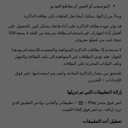
الموسيقى أو الصور أو مقاطع الفيديو
وبدلاً من إزالتها، يمكنك أيضًا نقل الملفات إلى بطاقة الذاكرة.
قد تؤثر جودة بطاقة الذاكرة على أداء هاتفك بشكل كبير. للحصول على
أفضل أداء لجهازك، قم باستخدام بطاقة سريعة من الفئة 4 بسعة 128
جيجا بايت من مُصنِّع معروف.
لا تستخدم إلا بطاقات الذاكرة المتوافقة والمعتمدة للاستخدام مع هذا
الجهاز. فقد تؤدي البطاقات غير المتوافقة إلى تلف البطاقة والجهاز
وتلف البيانات المخزنة على البطاقة.
للتحقق من مقدار الذاكرة المتاحة وكيف يتم استخدامها، انقر فوق
الإعدادات
>
التخزين
.
إزالة التطبيقات التي تم تنزيلها
انقر فوق
متجر Play
>
>
تطبيقاتي وألعابي
، واختر التطبيق الذي
menu
تريد إزالته، ثم انقر فوق
إلغاء التثبيت
.
تعطيل أحد التطبيقات