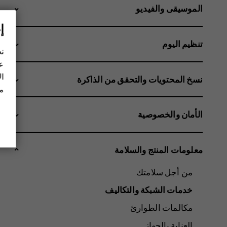
الموسيقى والفيديو
إ
تنظيم اليوم
نح
عل
ال
نسخ المحتويات والتحقق من الذاكرة
مز
الأمان والخصوصية
معلومات المنتج والسلامة
من أجل سلامتك
خدمات الشبكة والتكاليف
مكالمات الطوارئ
العناية بالجهاز