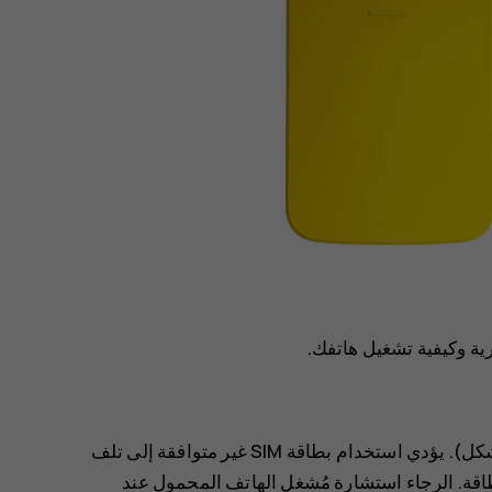
الجهاز مصمم ليستخدم مع بطاقة SIM فقط (انظر الشكل). يؤدي استخدام بطاقة SIM غير متوافقة إلى تلف
البطاقة. الرجاء استشارة مُشغل الهاتف المحمول عند