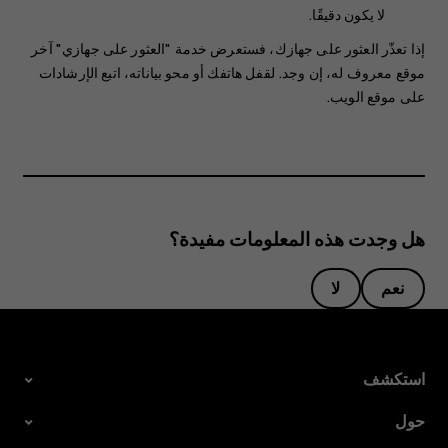
لا يكون دقيقًا.
إذا تعذّر العثور على جهازك، فستعرض خدمة "العثور على جهازي" آخر
موقع معروف له، إن وجد. لقفل هاتفك أو محو بياناته، اتبع الإرشادات
على موقع الويب.
هل وجدت هذه المعلومات مفيدة؟
نعم
لا
استكشف
حول