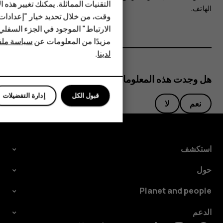
التقنيات المماثلة. يمكنك تغيير هذه 
الهاتف.
HMD DUB
وقت، من خلال تحديد خيار "إعدادا
الارتباط" الموجود في الجزء السفل
HMD Watch
مزيدًا من المعلومات عن
سياسة ملفا
لدينا
.
للأعمال
هل وجدت هذه المعلومات مفيدة؟
قبول الكل
إدارة التفضيلات
نعم
لا
استكشف
حول
Planet and people
الدعم