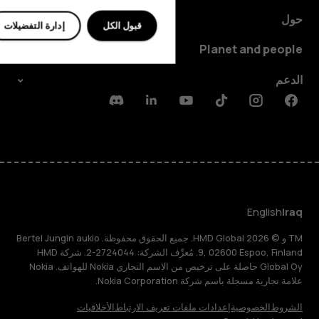
حول
قبول الكل
إدارة التفضيلات
Planet and people
الدعم
Discord
Linkedin
Youtube
Tiktok
Instagram
Facebook
English
Iraq
TM و © 2026 HMD Global. جميع الحقوق محفوظة. Bertel Jungin aukio
9, 02600 Espoo, Finland. مُعرِّف الشركة: 2724044-2. شركة HMD
Global Oy حاصلة على ترخيص من الاسم التجاري Nokia للهواتف. Nokia
علامة تجارية مسجلة باسم شركة Nokia Corporation.
الشروط
الخصوصية
إعدادات ملفات تعريف الارتباط
الأخلاقيات