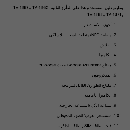
ينطبق دليل المستخدم هذا على الطُرز التالية: TA-1362 وTA-1368
وTA-1371 وTA-1363.
‏‫أجهزة الاستشعار‬
الفلاش
الكاميرا
مفتاح Google Assistant/بحث Google*
الميكروفون
‬‏‫‏‫مفتاح الطوارئ القابل للبرمجة
الكاميرا الأمامية
سماعة الأذن/السماعة الخارجية
‏‫مستشعر القرب/الضوء المحيطي
فتحة بطاقة SIM وبطاقة الذاكرة