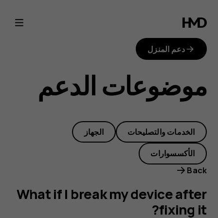
What
if
دعم المنزل
I
موضوعات الدعم
break
my
الخدمات والتصليحات
الجهاز
device
الأكسسوارات
after
Back
fixing
What if I break my device after
fixing it?