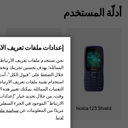
أدلّة المستخدم
إعدادات ملفات تعريف الار
الهواتف الذكية
نحن نستخدم ملفات تعريف الارتباط 
الهواتف المميزة
المماثلة؛ بهدف تحسين تجربتك وتخص
خلال الضغط على "قبول الكل"، أنت
الأكسسوارات
استخدام تقنية ملفات تعريف الارتبا
HMD Terra M
التقنيات المماثلة. يمكنك تغيير هذه 
وقت، من خلال تحديد خيار "إعدادا
HMD DUB
Nokia 235 4G 2nd
الارتباط" الموجود في الجزء السفل
Edition
Nokia 123 Shield
مزيدًا من المعلومات عن
سياسة ملفا
HMD Watch
لدينا
.
للأعمال