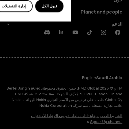
قبول الكل
إدارة التفضيلات
Planet and people
الدعم
Discord
Linkedin
Youtube
Tiktok
Instagram
Facebook
English
Saudi Arabia
TM و © 2026 HMD Global. جميع الحقوق محفوظة. Bertel Jungin aukio
9, 02600 Espoo, Finland. مُعرِّف الشركة: 2724044-2. شركة HMD
Global Oy حاصلة على ترخيص من الاسم التجاري Nokia للهواتف. Nokia
علامة تجارية مسجلة باسم شركة Nokia Corporation.
الشروط
الخصوصية
إعدادات ملفات تعريف الارتباط
الأخلاقيات
Speak Up channel