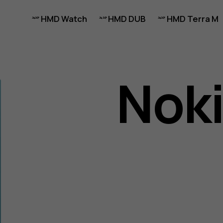
HMD Watch
HMD DUB
HMD Terra M
Noki