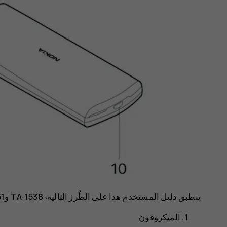
ينطبق دليل المستخدم هذا على الطُرز التالية: TA-1538 وTA-1551 وTA-1546 وTA-1553 وTA-1547 وTA-1555.
الميكروفون