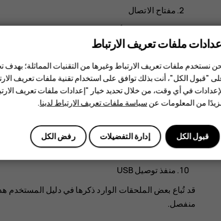
مفتاح الاتصال
مفتاح الاختيار الأيسر
عدادات ملفات تعريف الارتباط
مفتاح التمرير
ن نستخدم ملفات تعريف الارتباط وغيرها من التقنيات المماثلة؛ بهدف
سماعة الأذن/مكبر الصوت
ى "قبول الكل"، أنت بذلك توافق على استخدام تقنية ملفات تعريف الارتبا
مصباح الفلاش
إعدادات في أي وقت، من خلال تحديد خيار "إعدادات ملفات تعريف الار
يدًا من المعلومات عن
سياسة ملفات تعريف الارتباط لدينا
.
منفذ توصيل سماعة الرأس
مفتاح الاختيار الأيمن
قبول الكل
إدارة التفضيلات
رفض الكل
مفتاح الطاقة/الإنهاء
منفذ توصيل USB
قد تُباع بعض الملحقات الوارد ذكرها في دليل المستخدم هذ
منفصل.