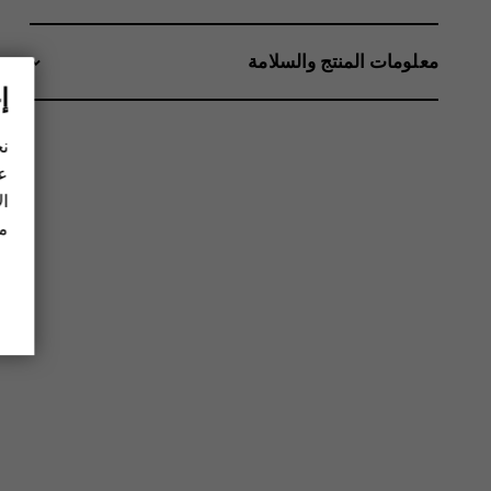
معلومات المنتج والسلامة
إ
نح
عل
ال
مز