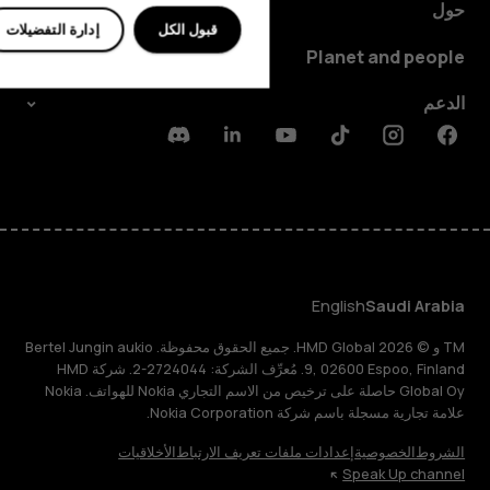
حول
قبول الكل
إدارة التفضيلات
Planet and people
الدعم
Discord
Linkedin
Youtube
Tiktok
Instagram
Facebook
English
Saudi Arabia
TM و © 2026 HMD Global. جميع الحقوق محفوظة. Bertel Jungin aukio
9, 02600 Espoo, Finland. مُعرِّف الشركة: 2724044-2. شركة HMD
Global Oy حاصلة على ترخيص من الاسم التجاري Nokia للهواتف. Nokia
علامة تجارية مسجلة باسم شركة Nokia Corporation.
الشروط
الخصوصية
إعدادات ملفات تعريف الارتباط
الأخلاقيات
Speak Up channel