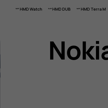
HMD Watch
HMD DUB
HMD Terra M