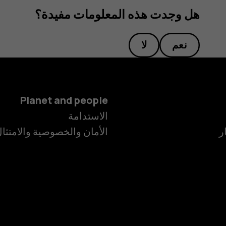
هل وجدت هذه المعلومات مفيدة؟
نعم
لا
Planet and people
الاستدامة
ر
الأمان والخصوصية والامتثا
الهواتف الذكية
الهواتف المميز
الأكسسوارات