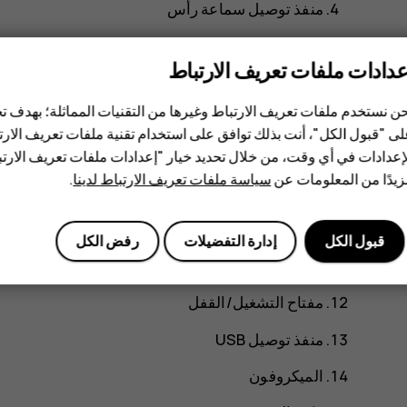
منفذ توصيل سماعة رأس
الميكروفون
عدادات ملفات تعريف الارتباط
بطاقات SIM
ن نستخدم ملفات تعريف الارتباط وغيرها من التقنيات المماثلة؛ بهدف
بطاقة الذاكرة
ى "قبول الكل"، أنت بذلك توافق على استخدام تقنية ملفات تعريف الارتبا
الكاميرا الأمامية
إعدادات في أي وقت، من خلال تحديد خيار "إعدادات ملفات تعريف الار
يدًا من المعلومات عن
سياسة ملفات تعريف الارتباط لدينا
.
مستشعر القرب/مستشعر الضوء المحيط
سماعة الأذن
قبول الكل
إدارة التفضيلات
رفض الكل
مفتاحا مستوى الصوت
مفتاح التشغيل/القفل
منفذ توصيل USB
الميكروفون