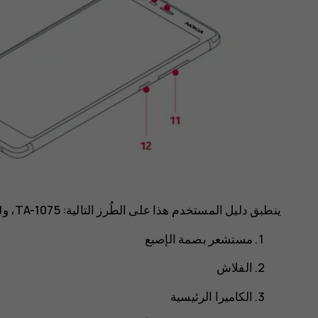
ينطبق دليل المستخدم هذا على الطُرز التالية: TA-1075، وTA-1061، وTA-1088، وTA-1081، وTA-1076.
مستشعر بصمة الإصبع
الفلاش