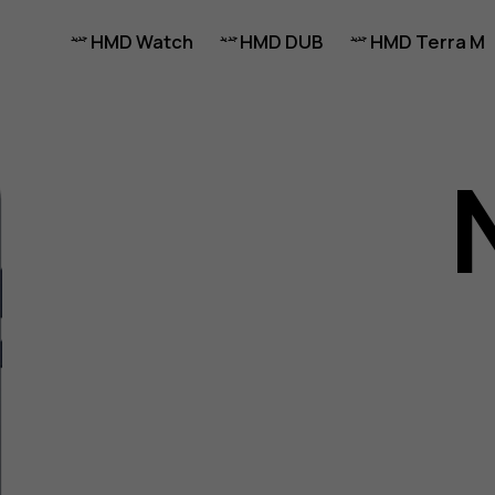
HMD Watch
HMD DUB
HMD Terra M