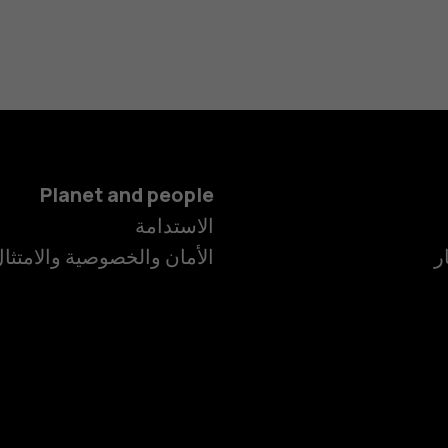
Planet and people
الاستدامة
ر
الأمان والخصوصية والامتثا
الهواتف الذكية
الهواتف المميز
الأكسسوارات