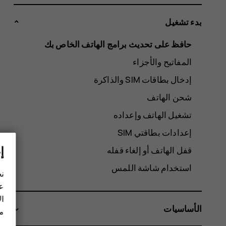
بدء تشغيل
حافظ على تحديث برامج الهاتف الخاص بك
المفاتيح والأجزاء
شحن الهاتف
تشغيل الهاتف وإعداده
إعدادات بطاقتي SIM
إ
قفل الهاتف أو إلغاء قفله
استخدام شاشة اللمس
نح
عل
ال
الأساسيات
مز