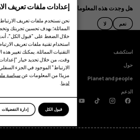
إعدادات ملفات تعريف الار
هل وجدت هذه المعلومات مفيدة؟
الهواتف الذكية
نحن نستخدم ملفات تعريف الارتباط 
نعم
لا
الهواتف المميزة
المماثلة؛ بهدف تحسين تجربتك وتخص
خلال الضغط على "قبول الكل"، أنت
الأكسسوارات
استخدام تقنية ملفات تعريف الارتبا
HMD Terra M
التقنيات المماثلة. يمكنك تغيير هذه 
استكشف
وقت، من خلال تحديد خيار "إعدادا
HMD DUB
حول
الارتباط" الموجود في الجزء السفل
مزيدًا من المعلومات عن
سياسة ملفا
HMD Watch
Planet and people
لدينا
.
للأعمال
الدعم
Discord
Linkedin
Youtube
Tiktok
Instagram
Facebook
قبول الكل
إدارة التفضيلات