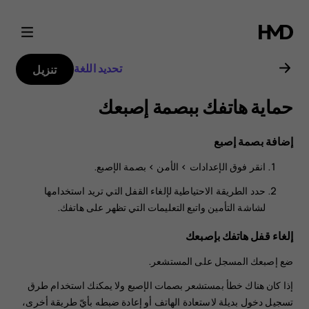
دليل
مستخدم
تحديد اللغة
تنزيل
Nokia
حماية هاتفك ببصمة إصبعك
C22
إضافة بصمة إصبع
انقر فوق
الإعدادات
>
الأمن
>
بصمة الإصبع
.
حدد الطريقة الاحتياطية لإلغاء القفل التي تريد استخدامها
لشاشة التأمين واتبع التعليمات التي تظهر على هاتفك.
إلغاء قفل هاتفك بإصبعك
ضع إصبعك المسجل على المستشعر.
إذا كان هناك خطأ بمستشعر بصمات الإصبع ولا يمكنك استخدام طرق
تسجيل دخول بديلة لاستعادة الهاتف أو إعادة ضبطه بأيّ طريقة أخرى،