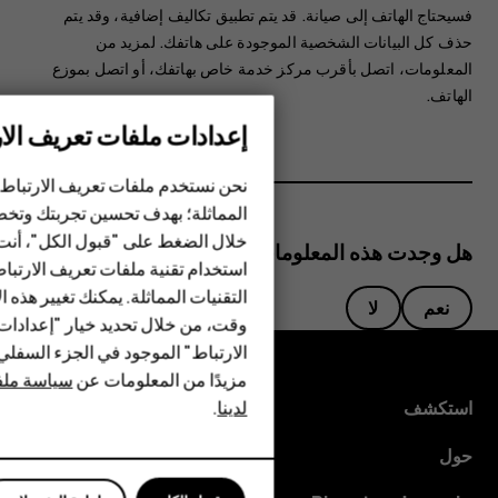
فسيحتاج الهاتف إلى صيانة.‬ قد يتم تطبيق تكاليف إضافية، وقد يتم
حذف كل البيانات الشخصية الموجودة على هاتفك. لمزيد من
المعلومات، اتصل بأقرب مركز خدمة خاص بهاتفك، أو اتصل بموزع
الهاتف.
إعدادات ملفات تعريف الار
الهواتف الذكية
نحن نستخدم ملفات تعريف الارتباط 
الهواتف المميزة
المماثلة؛ بهدف تحسين تجربتك وتخص
خلال الضغط على "قبول الكل"، أنت
الأكسسوارات
هل وجدت هذه المعلومات مفيدة؟
استخدام تقنية ملفات تعريف الارتبا
HMD Terra M
التقنيات المماثلة. يمكنك تغيير هذه 
نعم
لا
وقت، من خلال تحديد خيار "إعدادا
HMD DUB
الارتباط" الموجود في الجزء السفل
مزيدًا من المعلومات عن
سياسة ملفا
HMD Watch
لدينا
.
استكشف
للأعمال
حول