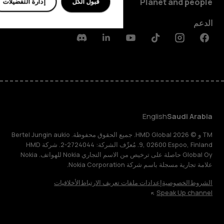
Planet and people
قبول الكل
إدارة التفضيلات
الدعم
Discord
Linkedin
Youtube
Tiktok
Instagram
Facebook
English
Saudi Arabia
TM و © 2026 HMD Global. جميع الحقوق محفوظة. Bertel Jungin aukio
9, 02600 Espoo, Finland. مُعرِّف الشركة: 2724044-2. شركة HMD
Global Oy حاصلة على ترخيص من الاسم التجاري Nokia للهواتف. Nokia
علامة تجارية مسجلة باسم شركة Nokia Corporation.
الشروط
الخصوصية
إعدادات ملفات تعريف الارتباط
الأخلاقيات
Speak Up channel