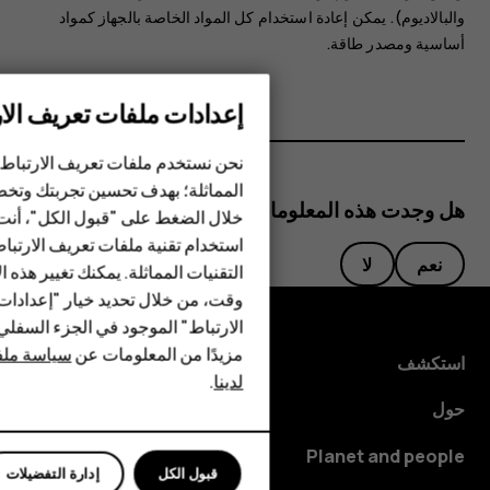
والبالاديوم). ‏‫‏‫يمكن إعادة استخدام كل المواد الخاصة بالجهاز كمواد
أساسية ومصدر طاقة.‬‬
إعدادات ملفات تعريف الار
الهواتف الذكية
نحن نستخدم ملفات تعريف الارتباط 
الهواتف المميزة
المماثلة؛ بهدف تحسين تجربتك وتخص
هل وجدت هذه المعلومات مفيدة؟
خلال الضغط على "قبول الكل"، أنت
الأكسسوارات
استخدام تقنية ملفات تعريف الارتبا
نعم
لا
HMD Terra M
التقنيات المماثلة. يمكنك تغيير هذه 
وقت، من خلال تحديد خيار "إعدادا
HMD DUB
الارتباط" الموجود في الجزء السفل
مزيدًا من المعلومات عن
سياسة ملفا
HMD Watch
استكشف
لدينا
.
للأعمال
حول
Planet and people
قبول الكل
إدارة التفضيلات