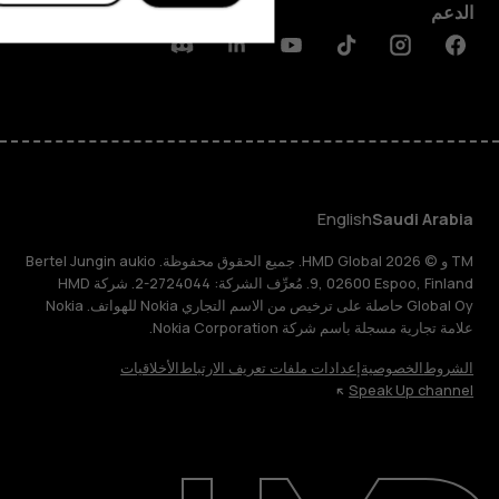
الدعم
Discord
Linkedin
Youtube
Tiktok
Instagram
Facebook
English
Saudi Arabia
TM و © 2026 HMD Global. جميع الحقوق محفوظة. Bertel Jungin aukio
9, 02600 Espoo, Finland. مُعرِّف الشركة: 2724044-2. شركة HMD
Global Oy حاصلة على ترخيص من الاسم التجاري Nokia للهواتف. Nokia
علامة تجارية مسجلة باسم شركة Nokia Corporation.
الشروط
الخصوصية
إعدادات ملفات تعريف الارتباط
الأخلاقيات
Speak Up channel