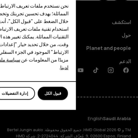
الهواتف الذكية
نحن نستخدم ملفات تعريف الارتباط 
الهواتف المميزة
المماثلة؛ بهدف تحسين تجربتك وتخص
خلال الضغط على "قبول الكل"، أنت
استكشف
الأكسسوارات
استخدام تقنية ملفات تعريف الارتبا
حول
HMD Terra M
التقنيات المماثلة. يمكنك تغيير هذه 
وقت، من خلال تحديد خيار "إعدادا
Planet and people
HMD DUB
الارتباط" الموجود في الجزء السفل
مزيدًا من المعلومات عن
سياسة ملفا
الدعم
HMD Watch
لدينا
.
Discord
Linkedin
Youtube
Tiktok
Instagram
Facebook
للأعمال
قبول الكل
إدارة التفضيلات
English
Saudi Arabia
TM و © 2026 HMD Global. جميع الحقوق محفوظة. Bertel Jungin aukio
9, 02600 Espoo, Finland. مُعرِّف الشركة: 2724044-2. شركة HMD