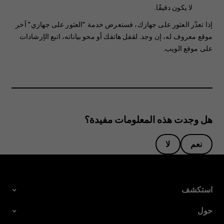
لا يكون دقيقًا.
إذا تعذّر العثور على جهازك، فستعرض خدمة "العثور على جهازي" آخر
موقع معروف له، إن وجد. لقفل هاتفك أو محو بياناته، اتبع الإرشادات
على موقع الويب.
هل وجدت هذه المعلومات مفيدة؟
نعم
لا
استكشف
حول