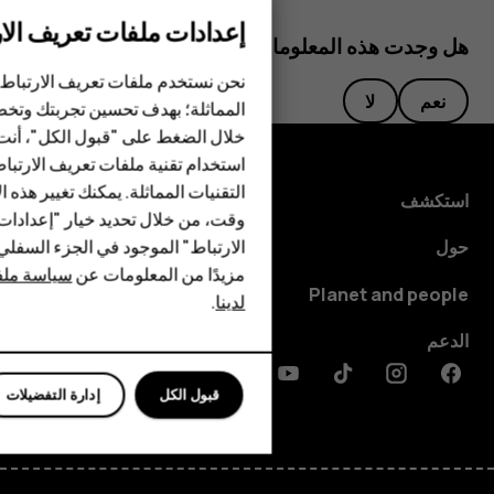
إعدادات ملفات تعريف الار
هل وجدت هذه المعلومات مفيدة؟
الهواتف الذكية
نحن نستخدم ملفات تعريف الارتباط 
الهواتف المميزة
نعم
لا
المماثلة؛ بهدف تحسين تجربتك وتخص
خلال الضغط على "قبول الكل"، أنت
الأكسسوارات
استخدام تقنية ملفات تعريف الارتبا
HMD Terra M
التقنيات المماثلة. يمكنك تغيير هذه 
استكشف
وقت، من خلال تحديد خيار "إعدادا
HMD DUB
الارتباط" الموجود في الجزء السفل
حول
مزيدًا من المعلومات عن
سياسة ملفا
HMD Watch
Planet and people
لدينا
.
للأعمال
الدعم
Discord
Linkedin
Youtube
Tiktok
Instagram
Facebook
قبول الكل
إدارة التفضيلات