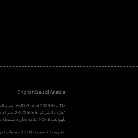
الهواتف الذكية
الهواتف المميز
الأكسسوارات
HMD Terra M
HMD DUB
English
Saudi Arabia
HMD Watch
للهواتف. Nokia علامة تجارية مسجلة باسم شركة Nokia Corporation.
للأعمال
الشروط
الخصوصية
إعدادات ملفات تعر