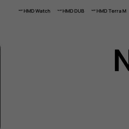
HMD Watch
HMD DUB
HMD Terra M
N