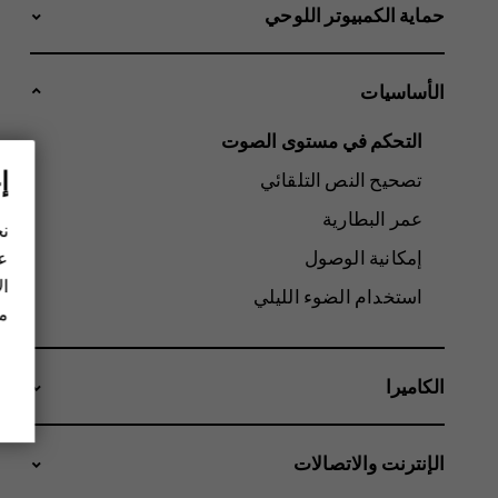
حماية الكمبيوتر اللوحي
الأساسيات
التحكم في مستوى الصوت
إ
تصحيح النص التلقائي
عمر البطارية
نح
إمكانية الوصول
عل
ال
استخدام الضوء الليلي‬
مز
الكاميرا
الإنترنت والاتصالات