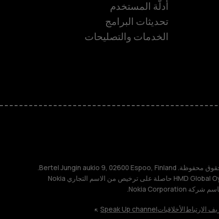
أدلّة المستخدم
تحديثات البرامج
ة
الخدمات والتصليحات
TM و © 2026 HMD Global. جميع الحقوق محفوظة. Bertel Jungin aukio 9, 02600 Espoo, Finland.
مُعرِّف الشركة: 2724044-2. شركة HMD Global Oy حاصلة على ترخيص من الاسم التجاري Nokia
يف الارتباط
الأخلاقيات
Speak Up channel