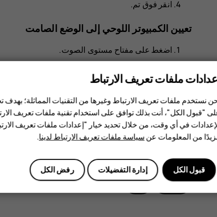
انقر فوق
تم
.
تعيين الكمبيوتر اللوحي إلى الوضع الصامت
اضغط على مفتاح مستوى الصوت.
notifications_off
notifications_none
انقر فوق
>
.
عدادات ملفات تعريف الارتباط
ن نستخدم ملفات تعريف الارتباط وغيرها من التقنيات المماثلة؛ بهدف
ى "قبول الكل"، أنت بذلك توافق على استخدام تقنية ملفات تعريف الارتبا
إعدادات في أي وقت، من خلال تحديد خيار "إعدادات ملفات تعريف الار
يدًا من المعلومات عن
سياسة ملفات تعريف الارتباط لدينا
.
هل وجدت هذه المعلومات مفيدة؟
قبول الكل
إدارة التفضيلات
رفض الكل
نعم
لا