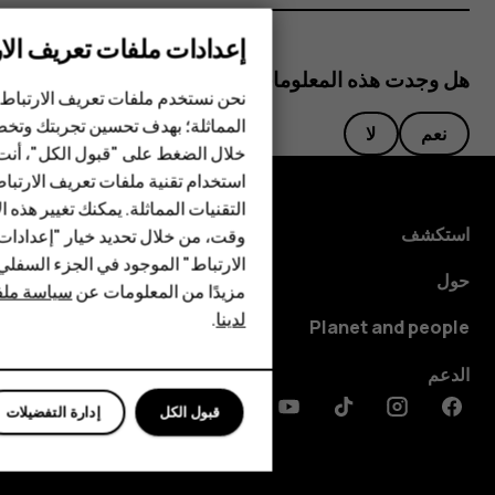
إعدادات ملفات تعريف الار
الهواتف الذكية
هل وجدت هذه المعلومات مفيدة؟
نحن نستخدم ملفات تعريف الارتباط 
الهواتف المميزة
المماثلة؛ بهدف تحسين تجربتك وتخص
نعم
لا
خلال الضغط على "قبول الكل"، أنت
الأكسسوارات
استخدام تقنية ملفات تعريف الارتبا
HMD Terra M
التقنيات المماثلة. يمكنك تغيير هذه 
استكشف
وقت، من خلال تحديد خيار "إعدادا
HMD DUB
الارتباط" الموجود في الجزء السفل
حول
مزيدًا من المعلومات عن
سياسة ملفا
HMD Watch
لدينا
.
Planet and people
للأعمال
الدعم
قبول الكل
إدارة التفضيلات
Discord
Linkedin
Youtube
Tiktok
Instagram
Facebook