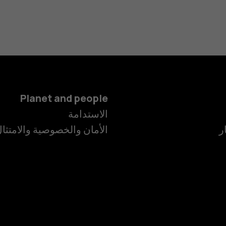
Planet and people
الاستدامة
ر
الأمان والخصوصية والامتثا
الهواتف الذكية
الهواتف المميز
الأكسسوارات