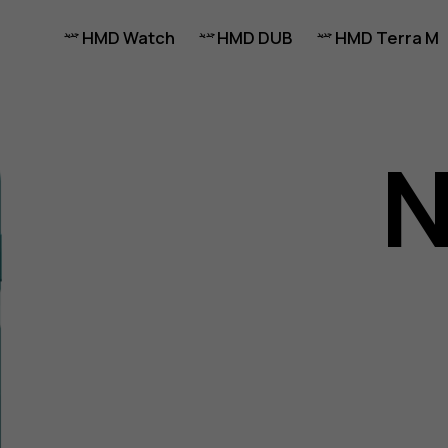
HMD Watch
HMD DUB
HMD Terra M
N