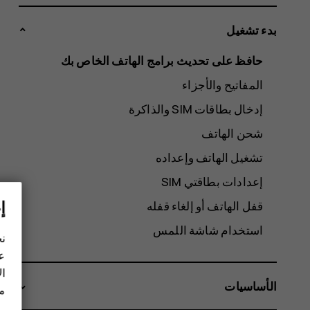
بدء تشغيل
حافظ على تحديث برامج الهاتف الخاص بك
المفاتيح والأجزاء
شحن الهاتف
تشغيل الهاتف وإعداده
إعدادات بطاقتي SIM
إ
قفل الهاتف أو إلغاء قفله
استخدام شاشة اللمس
نح
عل
ال
الأساسيات
مز