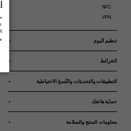
إ
NFC
نح
VPN
عل
ال
مز
تنظيم اليوم
الخرائط
التطبيقات والتحديثات والنُسخ الاحتياطية
حماية هاتفك
معلومات المنتج والسلامة