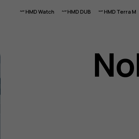
HMD Watch
HMD DUB
HMD Terra M
No