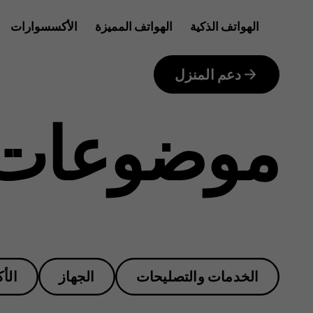
How
الهواتف الذكية
الهواتف المميزة
الأكسسوارات
للأعمال
much
دعم المنزل
موضوعات 
do
repair
الخدمات والتصليحات
الجهاز
الأ