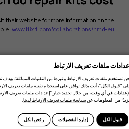
isit their website for more information on the
able:
www.ifixit.com/collaborations/hmd-eu
عدادات ملفات تعريف الارتباط
هل وجدت هذه المعلومات مفيدة؟
ن نستخدم ملفات تعريف الارتباط وغيرها من التقنيات المماثلة؛ بهدف
ى "قبول الكل"، أنت بذلك توافق على استخدام تقنية ملفات تعريف الارتبا
إعدادات في أي وقت، من خلال تحديد خيار "إعدادات ملفات تعريف الار
نعم
لا
يدًا من المعلومات عن
سياسة ملفات تعريف الارتباط لدينا
.
قبول الكل
إدارة التفضيلات
رفض الكل