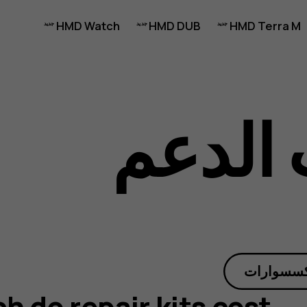
HMD Watch
HMD DUB
HMD Terra M
الدعم
كسسوارات
 do repair kits cost?