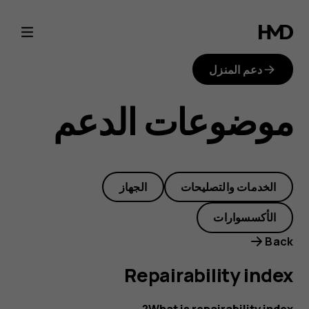
repairability-
index
دعم المنزل
موضوعات الدعم
الخدمات والتصليحات
الجهاز
الأكسسوارات
Back
Repairability index