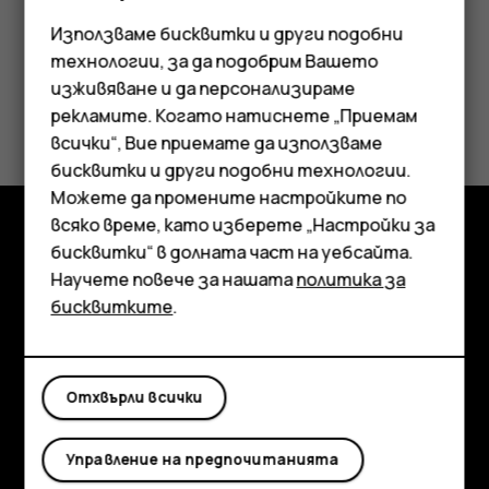
Europe
Използваме бисквитки и други подобни
технологии, за да подобрим Вашето
Latin America
изживяване и да персонализираме
рекламите. Когато натиснете „Приемам
Middle East
Смартфони
всички“, Вие приемате да използваме
бисквитки и други подобни технологии.
Мобилни телефони
Можете да промените настройките по
Аксесоари
всяко време, като изберете „Настройки за
бисквитки“ в долната част на уебсайта.
Изследвайте
Таблети
Научете повече за нашата
политика за
бисквитките
.
Информация
Planet and people
Отхвърли всички
Поддръжка
Facebook
Instagram
Tiktok
Youtube
Linkedin
Discord
Управление на предпочитанията