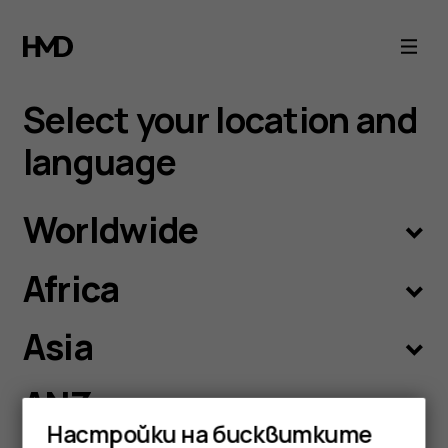
Language
selection
Select your location and
language
Worldwide
Africa
Asia
ANZ
Настройки на бисквитките