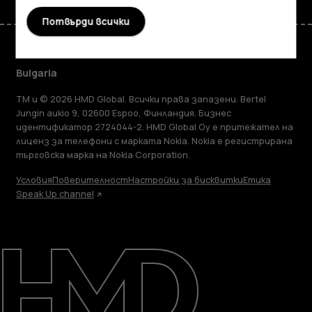
Потвърди всички
Bulgaria
TM и © 2026 HMD Global. Всички права запазени. Bertel
Jungin aukio 9, 02600 Espoo, Финландия. Бизнес
идентификатор 2724044-2. HMD Global Oy е притежател на
лиценз за телефони с марката Nokia. Nokia е регистрирана
търговска марка на Nokia Corporation.
Условия
Поверителност
Настройки за бисквитки
Етика
Speak Up channel
Информация
Ремонт, повторна употреба,
рециклиране
Поддръжка
Bulgaria