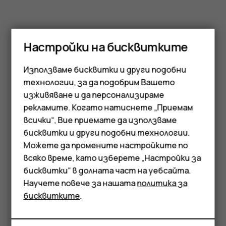
Настройки на бисквитките
Използваме бисквитки и други подобни
технологии, за да подобрим Вашето
изживяване и да персонализираме
рекламите. Когато натиснете „Приемам
Смартфони
всички“, Вие приемате да използваме
бисквитки и други подобни технологии.
Мобилни телефони
Можете да промените настройките по
Аксесоари
всяко време, като изберете „Настройки за
бисквитки“ в долната част на уебсайта.
Таблети
Научете повече за нашата
политика за
бисквитките
.