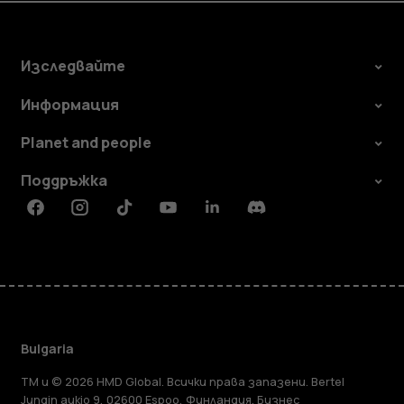
Изследвайте
Информация
Planet and people
Поддръжка
Facebook
Instagram
Tiktok
Youtube
Linkedin
Discord
Bulgaria
TM и © 2026 HMD Global. Всички права запазени. Bertel
Jungin aukio 9, 02600 Espoo, Финландия. Бизнес