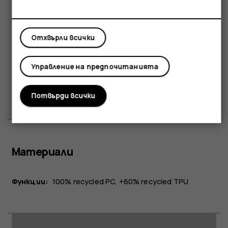
Отхвърли всички
Свързаност
Управление на предпочитанията
Съвместимост:
HMD Fusion
Потвърди всички
Материали
Функции:
100% recycled PC, +60% recycled TPU