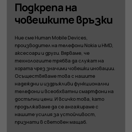
Подкрепа на
човешките връзки
Ние сме Human Mobile Devices,
производител на телефони Nokia и HMD,
аксесоари и други. Вярваме, че
технологиите трябва да служат на
хората чрез значими човешки иновации.
Осъществяваме това с нашите
надеждни и издръжливи функционални
телефони и всеобхватни смартфони на
достъпни цени. И всичко това, като
продължаваме да се ангажираме с
нашите усилия за устойчивост,
признати в световен мащаб.