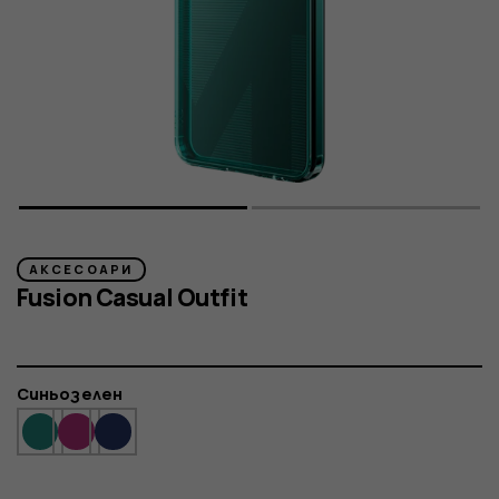
АКСЕСОАРИ
Fusion Casual Outfit
Цвят
Синьозелен