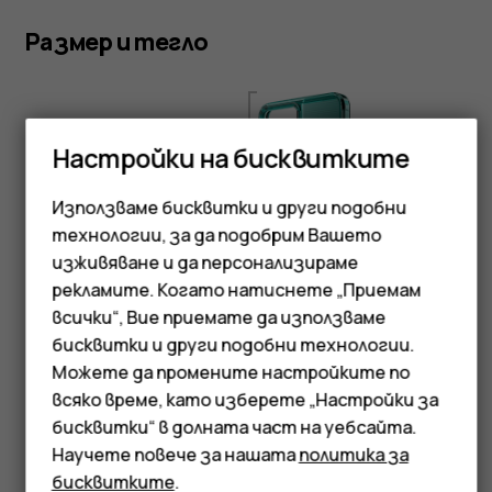
Размер и тегло
Настройки на бисквитките
Използваме бисквитки и други подобни
Височина:
технологии, за да подобрим Вашето
168,8 mm
Смартфони
изживяване и да персонализираме
рекламите. Когато натиснете „Приемам
Мобилни телефони
всички“, Вие приемате да използваме
бисквитки и други подобни технологии.
Аксесоари
Можете да промените настройките по
Таблети
Ширина:
всяко време, като изберете „Настройки за
бисквитки“ в долната част на уебсайта.
79 mm
Научете повече за нашата
политика за
бисквитките
.