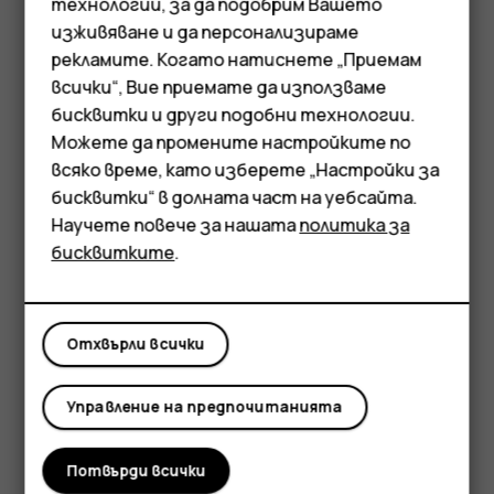
технологии, за да подобрим Вашето
изживяване и да персонализираме
рекламите. Когато натиснете „Приемам
Смартфони
всички“, Вие приемате да използваме
бисквитки и други подобни технологии.
Мобилни телефони
Можете да промените настройките по
Аксесоари
всяко време, като изберете „Настройки за
бисквитки“ в долната част на уебсайта.
6.2 inch
Таблети
Научете повече за нашата
политика за
бисквитките
.
Отхвърли всички
Управление на предпочитанията
Потвърди всички