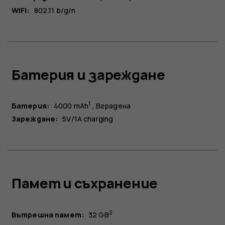
WiFi:
802.11 b/g/n
Батерия и зареждане
1
Батерия:
4000 mAh
Вградена
Зареждане:
5V/1A charging
Памет и съхранение
2
Вътрешна памет:
32 GB