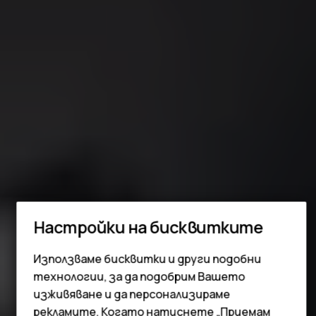
Настройки на бисквитките
Смартфони
Използваме бисквитки и други подобни
Мобилни телефони
технологии, за да подобрим Вашето
Аксесоари
изживяване и да персонализираме
рекламите. Когато натиснете „Приемам