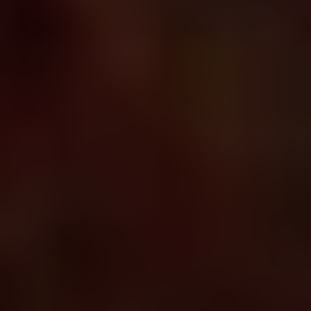
Информация
Ремонт, повторна употреба,
рециклиране
Поддръжка
Bulgaria