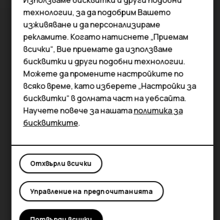
Смартфони
технологии, за да подобрим Вашето
Мобилни телефони
изживяване и да персонализираме
рекламите. Когато натиснете „Приемам
Аксесоари
всички“, Вие приемате да използваме
бисквитки и други подобни технологии.
Таблети
Можете да промените настройките по
всяко време, като изберете „Настройки за
бисквитки“ в долната част на уебсайта.
Научете повече за нашата
политика за
бисквитките
.
Отхвърли всички
Управление на предпочитанията
Потвърди всички