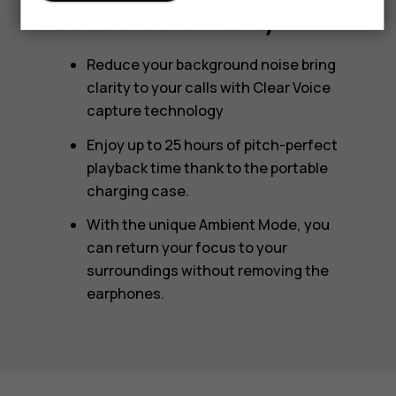
Comfort and clarity
Reduce your background noise bring
clarity to your calls with Clear Voice
capture technology
Enjoy up to 25 hours of pitch-perfect
playback time thank to the portable
charging case.
With the unique Ambient Mode, you
can return your focus to your
surroundings without removing the
earphones.