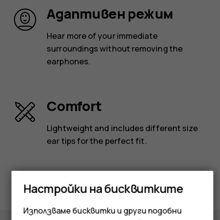
Адаптивен режим
Hear more of your immediate
surroundings without removing the
earphones.
Comfort
Lightweight and includes different size
ear tips for the perfect fit.
Настройки на бисквитките
Използваме бисквитки и други подобни