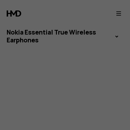
Nokia
Essential
Nokia Essential True Wireless
True
Earphones
Wireless
Earphones