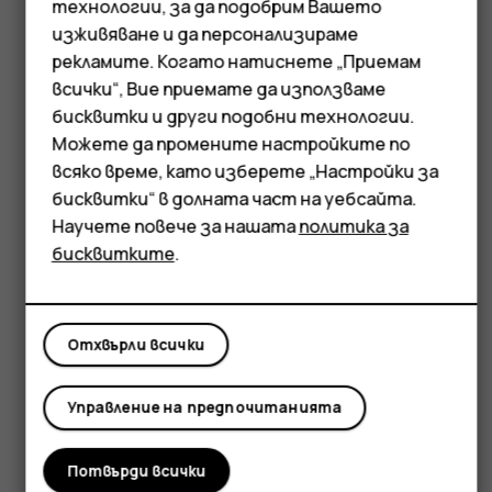
технологии, за да подобрим Вашето
Смартфони
изживяване и да персонализираме
рекламите. Когато натиснете „Приемам
Мобилни телефони
всички“, Вие приемате да използваме
бисквитки и други подобни технологии.
Аксесоари
Можете да промените настройките по
Таблети
всяко време, като изберете „Настройки за
бисквитки“ в долната част на уебсайта.
Научете повече за нашата
политика за
бисквитките
.
Отхвърли всички
Управление на предпочитанията
Потвърди всички