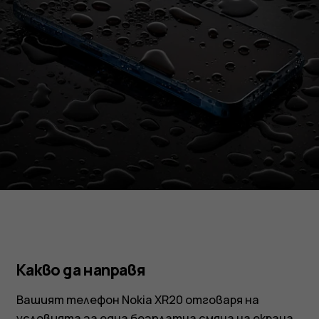
Какво да направя
Вашият телефон Nokia XR20 отговаря на
условията за една безплатна смяна на екрана