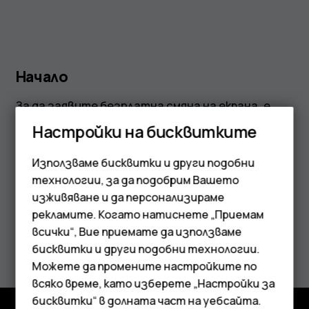
Начало
За да заявите безплатна смяна на екрана, е
необходимо само да резервирате времеви
Настройки на бисквитките
период за ремонта. Ще трябва да посочите IMEI
номера на вашето устройство, за да
Използваме бисквитки и други подобни
потвърдите, че телефонът отговаря на
технологии, за да подобрим Вашето
условията.
изживяване и да персонализираме
рекламите. Когато натиснете „Приемам
Смартфони
Резервация за ремонт
всички“, Вие приемате да използваме
бисквитки и други подобни технологии.
Мобилни телефони
Можете да промените настройките по
Аксесоари
всяко време, като изберете „Настройки за
бисквитки“ в долната част на уебсайта.